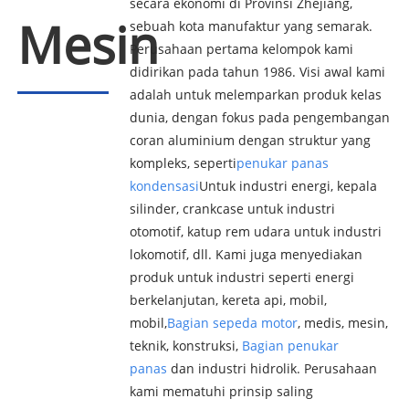
secara ekonomi di Provinsi Zhejiang,
Mesin
sebuah kota manufaktur yang semarak.
Perusahaan pertama kelompok kami
didirikan pada tahun 1986. Visi awal kami
adalah untuk melemparkan produk kelas
dunia, dengan fokus pada pengembangan
coran aluminium dengan struktur yang
kompleks, seperti
penukar panas
kondensasi
Untuk industri energi, kepala
silinder, crankcase untuk industri
otomotif, katup rem udara untuk industri
lokomotif, dll. Kami juga menyediakan
produk untuk industri seperti energi
berkelanjutan, kereta api, mobil,
mobil,
Bagian sepeda motor
, medis, mesin,
teknik, konstruksi,
Bagian penukar
panas
dan industri hidrolik. Perusahaan
kami mematuhi prinsip saling