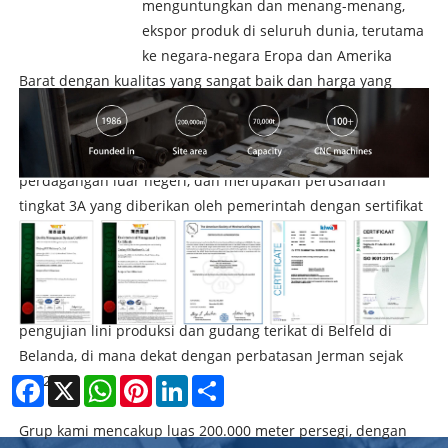
menguntungkan dan menang-menang,
ekspor produk di seluruh dunia, terutama
ke negara-negara Eropa dan Amerika
Barat dengan kualitas yang sangat baik dan harga yang
wajar. Kami telah menjalin hubungan kerja sama jangka
panjang dan stabil dengan beberapa perusahaan top 500 di
dunia. Perusahaan kami memiliki hak impor dan ekspor
perdagangan luar negeri, dan merupakan perusahaan
tingkat 3A yang diberikan oleh pemerintah dengan sertifikat
"perusahaan industri teratas", "Perusahaan Integritas Impor
dan Ekspor", "Perusahaan Ekspor Top 10". Untuk melayani
pelanggan dengan lebih baik, perusahaan kami telah
mendirikan kantor penjualan & layanan, perakitan dan
pengujian lini produksi dan gudang terikat di Belfeld di
Belanda, di mana dekat dengan perbatasan Jerman sejak
2012.
Facebook
X
WhatsApp
Pinterest
LinkedIn
Share
Grup kami mencakup luas 200.000 meter persegi, dengan